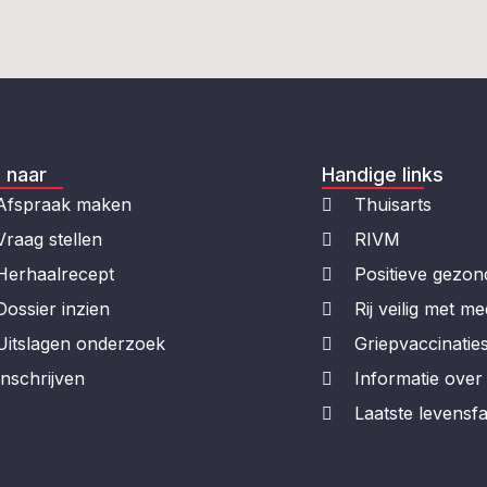
 naar
Handige links
Afspraak maken
Thuisarts
Vraag stellen
RIVM
Herhaalrecept
Positieve gezon
Dossier inzien
Rij veilig met me
Uitslagen onderzoek
Griepvaccinatie
Inschrijven
Informatie ove
Laatste levensf