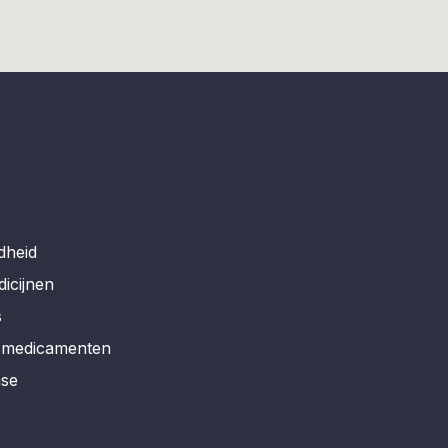
dheid
dicijnen
s
r medicamenten
ase