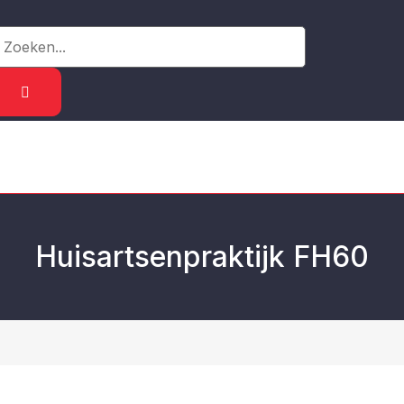
atie
Huisartsenpraktijk FH60
X